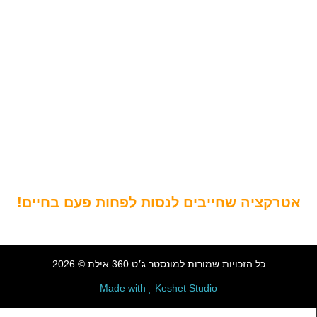
מונסטר ג׳ט 360
קבלו הצצה לאטרקציה הכי חדשה והכי מלהיבה בעיר
הנופש הדרומית אילת
סירת המונסטר ג'ט 360 – סירה מהירה ועוצמתית
שמסוגלת, שמסוגלת להשיט אתכם במהירות מטורפת,
עם סיבובים מלהיבים עם המון כיף ואדרנלין .
אטרקציה שחייבים לנסות לפחות פעם בחיים!
כל הזכויות שמורות למונסטר ג׳ט 360 אילת © 2026
Made with
Keshet Studio