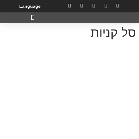
לתוכן
Language
סל קניות
צור קשר
ראשון - שישי: 9:30-22:00
052-5606427
053-8447077